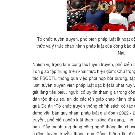
Tổ chức tuyên truyền, phổ biến pháp luật là hoạt đ
thức và ý thức chấp hành pháp luật của đồng bào dâ
Nai.
Nhiệm vụ trọng tâm công tác tuyên truyền, phổ biến
Tôn giáo tập trung triển khai thực hiện gồm: Chú trọ
tác PBGDPL thông qua việc phối hợp bồi dưỡng, tậ
luật, tuyên truyền viên pháp luật đặc biệt là phát huy 
già làng tiêu biểu, người có uy tín tham gia trong c
dân tộc thiểu số, tín đồ các tôn giáo chấp hành pháp
quả Đề án “Tổ chức truyền thông chính sách có tác đ
dựng văn bản quy phạm pháp luật giai đoạn 2022 - 20
truyền, phổ biến pháp luật theo hướng đa dạng, linh 
bàn. Đẩy mạnh ứng dụng công nghệ thông tin, chuy
cường tuyên truyền thông qua Cổng thông tin điệ