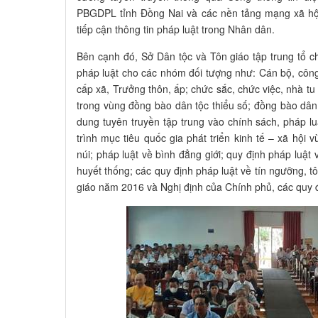
PBGDPL tỉnh Đồng Nai và các nền tảng mạng xã hộ
tiếp cận thông tin pháp luật trong Nhân dân.
Bên cạnh đó, Sở Dân tộc và Tôn giáo tập trung tổ ch
pháp luật cho các nhóm đối tượng như: Cán bộ, công
cấp xã, Trưởng thôn, ấp; chức sắc, chức việc, nhà tu h
trong vùng đồng bào dân tộc thiểu số; đồng bào dân t
dung tuyên truyền tập trung vào chính sách, pháp l
trình mục tiêu quốc gia phát triển kinh tế – xã hội
núi; pháp luật về bình đẳng giới; quy định pháp luậ
huyết thống; các quy định pháp luật về tín ngưỡng, tô
giáo năm 2016 và Nghị định của Chính phủ, các quy đ