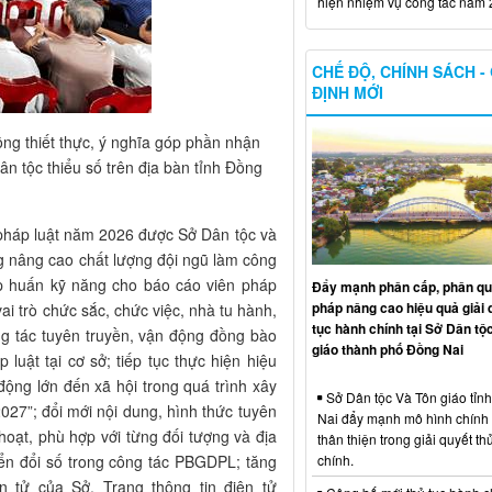
hiện nhiệm vụ công tác năm
CHẾ ĐỘ, CHÍNH SÁCH -
ĐỊNH MỚI
ộng thiết thực, ý nghĩa góp phần nhận
n tộc thiểu số trên địa bàn tỉnh Đồng
 pháp luật năm 2026 được Sở Dân tộc và
ng nâng cao chất lượng đội ngũ làm công
p huấn kỹ năng cho báo cáo viên pháp
Đẩy mạnh phân cấp, phân qu
pháp nâng cao hiệu quả giải 
vai trò chức sắc, chức việc, nhà tu hành,
tục hành chính tại Sở Dân tộ
ông tác tuyên truyền, vận động đồng bào
giáo thành phố Đồng Nai
 luật tại cơ sở; tiếp tục thực hiện hiệu
ộng lớn đến xã hội trong quá trình xây
Sở Dân tộc Và Tôn giáo tỉn
27”; đổi mới nội dung, hình thức tuyên
Nai đẩy mạnh mô hình chính
hoạt, phù hợp với từng đối tượng và địa
thân thiện trong giải quyết thu
chính.
ển đổi số trong công tác PBGDPL; tăng
n tử của Sở, Trang thông tin điện tử