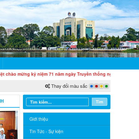
ào mừng kỷ niệm 71 năm ngày Truyền thống ngành Quản lý nhà nước
Thay đổi màu sắc
NH
Tìm
Giới thiệu
Tin Tức - Sự kiện