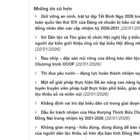
Những tin cũ hơn
Giữ vững an ninh, trật tự dịp Tết Bính Ngọ 2026 tro
toàn quốc lần thứ XIV của Đảng và chuẩn bị bầu cử đạ
(22/01/20
đồng nhân dân các cấp nhiệm kỳ 2026-2031
Sở Dân tộc và Tôn giáo tổ chức Hội nghị lấy ý kiến
người dự kiến giới thiệu ứng cử đại biểu Hội đồng n
(22/01/2026)
Rau nhíp – đặc sản núi rừng của đồng bào dân tộ
(22/01/2026)
Chương trình OCOP
Thi đua yêu nước – động lực hoàn thành nhiệm vụ
Một số giải pháp thực hiện Đề án nâng cao năng lự
tuyên truyền viên pháp luật thực hiện phổ biến, giáo
(22/01/2026)
tộc thiểu số và miền núi
Khẳng định vai trò đại biểu dân cử trong giai đoạ
Dấu ấn trách nhiệm của Hòa thượng Thích Bửu Chá
(22/01/2026)
Đồng Nai trong nhiệm kỳ 2021-2026
Không gian mạng - hiểu đúng, dùng đúng để bảo v
của người dân tộc thiểu số trên địa bàn tỉnh Đồng Nai