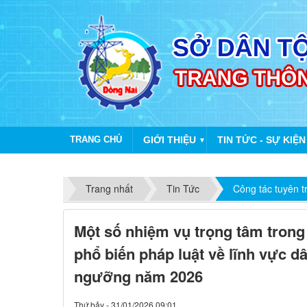
TRANG CHỦ
GIỚI THIỆU
TIN TỨC - SỰ KIỆN
▼
Trang nhất
Tin Tức
Công tác tuyên t
Một số nhiệm vụ trọng tâm trong 
phổ biến pháp luật về lĩnh vực dân
ngưỡng năm 2026
Thứ bảy - 31/01/2026 09:01