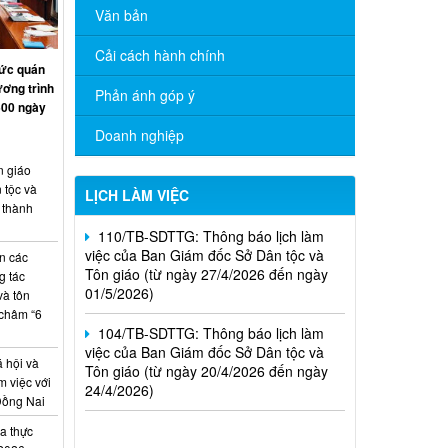
Văn bản
59/TB-SDTTG: Thông báo lịch làm việc
của Ban Giám đốc Sở Dân tộc và Tôn
Cải cách hành chính
giáo (từ ngày 15/6/2026 đến ngày
hức quán
19/6/2026)
ương trình
Phản ánh góp ý
500 ngày
01/TB-SDTTG: Thông báo lịch làm việc
của Ban Giám đốc Sở Dân tộc và Tôn
Doanh nghiệp
giáo (từ ngày 04/5/2026 đến ngày
n giáo
08/5/2026)
 tộc và
LỊCH LÀM VIỆC
 thành
110/TB-SDTTG: Thông báo lịch làm
việc của Ban Giám đốc Sở Dân tộc và
Tôn giáo (từ ngày 27/4/2026 đến ngày
ện các
01/5/2026)
g tác
và tôn
104/TB-SDTTG: Thông báo lịch làm
châm “6
việc của Ban Giám đốc Sở Dân tộc và
Tôn giáo (từ ngày 20/4/2026 đến ngày
 hội và
24/4/2026)
 việc với
Đồng Nai
Nghị định số 265/2026/NĐ-CP ngày
01/7/2026; Nghị định số 266/2026/NĐ-
a thực
CP ngày 01/7/2026