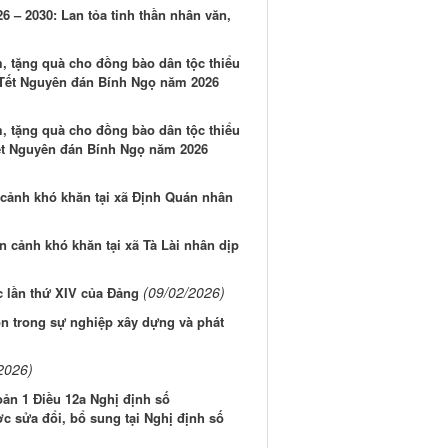
6 – 2030: Lan tỏa tinh thần nhân văn,
m, tặng quà cho đồng bào dân tộc thiểu
 Tết Nguyên đán Bính Ngọ năm 2026
m, tặng quà cho đồng bào dân tộc thiểu
ết Nguyên đán Bính Ngọ năm 2026
 cảnh khó khăn tại xã Định Quán nhân
 cảnh khó khăn tại xã Tà Lài nhân dịp
(09/02/2026)
c lần thứ XIV của Đảng
tồn trong sự nghiệp xây dựng và phát
2026)
oản 1 Điều 12a Nghị định số
c sửa đổi, bổ sung tại Nghị định số