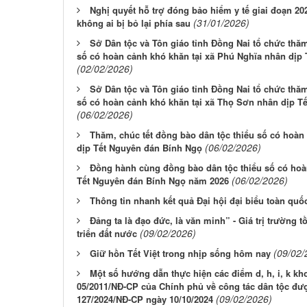
Nghị quyết hỗ trợ đóng bảo hiểm y tế giai đoạn 202
(31/01/2026)
không ai bị bỏ lại phía sau
Sở Dân tộc và Tôn giáo tỉnh Đồng Nai tổ chức thă
số có hoàn cảnh khó khăn tại xã Phú Nghĩa nhân dịp
(02/02/2026)
Sở Dân tộc và Tôn giáo tỉnh Đồng Nai tổ chức thă
số có hoàn cảnh khó khăn tại xã Thọ Sơn nhân dịp T
(06/02/2026)
Thăm, chúc tết đồng bào dân tộc thiểu số có hoàn
(06/02/2026)
dịp Tết Nguyên đán Bính Ngọ
Đồng hành cùng đồng bào dân tộc thiểu số có hoàn
(06/02/2026)
Tết Nguyên đán Bính Ngọ năm 2026
Thông tin nhanh kết quả Đại hội đại biểu toàn quố
Đảng ta là đạo đức, là văn minh” - Giá trị trường 
(09/02/2026)
triển đất nước
(09/02/
Giữ hồn Tết Việt trong nhịp sống hôm nay
Một số hướng dẫn thực hiện các điểm d, h, i, k kh
05/2011/NĐ-CP của Chính phủ về công tác dân tộc đượ
(09/02/2026)
127/2024/NĐ-CP ngày 10/10/2024