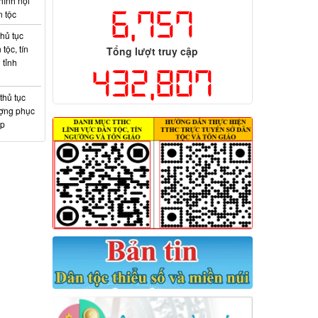
hính nội
6,757
n tộc
hủ tục
tộc, tín
Tổng lượt truy cập
 tỉnh
432,807
thủ tục
ượng phục
ệp