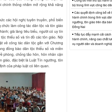
Công bố mới thủ tục hành c
i chính thống nhằm mở rộng khả năng
bộ trong lĩnh vực công tác dâ
Các quyết định công bố về t
hành chính trong lĩnh vực dân 
ức các hội nghị tuyên truyền, phổ biến
ngưỡng, tôn giáo trên địa bàn
 chức làm công tác dân tộc và tôn giáo
Đồng Nai
ành; già làng tiêu biểu, người có uy tín
Tiếp tục đẩy mạnh cải cách 
ộc thiểu số và tín đồ các tôn giáo. Nội
hành chính, nâng cao chất l
uật về công tác dân tộc gắn với Chương
vụ người dân và doanh nghi
 vùng đồng bào dân tộc thiểu số và miền
t về phòng, chống tảo hôn, hôn nhân cận
n giáo, đặc biệt là Luật Tín ngưỡng, tôn
ịnh của pháp luật có liên quan.