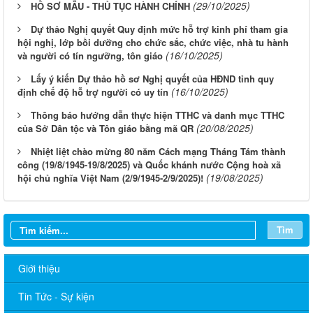
(29/10/2025)
HỒ SƠ MẪU - THỦ TỤC HÀNH CHÍNH
Dự thảo Nghị quyết Quy định mức hỗ trợ kinh phí tham gia
hội nghị, lớp bồi dưỡng cho chức sắc, chức việc, nhà tu hành
(16/10/2025)
và người có tín ngưỡng, tôn giáo
Lấy ý kiến Dự thảo hồ sơ Nghị quyết của HĐND tỉnh quy
(16/10/2025)
định chế độ hỗ trợ người có uy tín
Thông báo hướng dẫn thực hiện TTHC và danh mục TTHC
(20/08/2025)
của Sở Dân tộc và Tôn giáo bằng mã QR
Nhiệt liệt chào mừng 80 năm Cách mạng Tháng Tám thành
công (19/8/1945-19/8/2025) và Quốc khánh nước Cộng hoà xã
(19/08/2025)
hội chủ nghĩa Việt Nam (2/9/1945-2/9/2025)!
Tìm
Giới thiệu
Tin Tức - Sự kiện