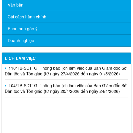
Văn bản
Cải cách hành chính
Phản ánh góp ý
59/TB-SDTTG: Thông báo lịch làm việc của Ban Giám đốc Sở
Dân tộc và Tôn giáo (từ ngày 15/6/2026 đến ngày 19/6/2026)
Doanh nghiệp
01/TB-SDTTG: Thông báo lịch làm việc của Ban Giám đốc Sở
Dân tộc và Tôn giáo (từ ngày 04/5/2026 đến ngày 08/5/2026)
LỊCH LÀM VIỆC
110/TB-SDTTG: Thông báo lịch làm việc của Ban Giám đốc Sở
Dân tộc và Tôn giáo (từ ngày 27/4/2026 đến ngày 01/5/2026)
104/TB-SDTTG: Thông báo lịch làm việc của Ban Giám đốc Sở
Dân tộc và Tôn giáo (từ ngày 20/4/2026 đến ngày 24/4/2026)
Nghị định số 265/2026/NĐ-CP ngày 01/7/2026; Nghị định số