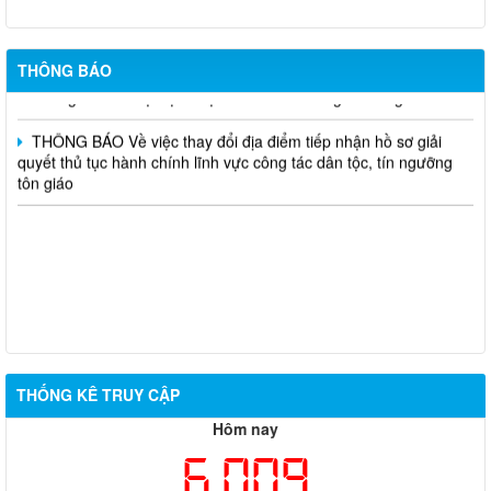
266/2026/NĐ-CP ngày 01/7/2026
Thông báo kết quả lựa chọn tổ chức hành nghề đấu giá tài sản
THÔNG BÁO
Thông báo về việc lựa chọn tổ chức hành nghề đấu giá tài sản
THÔNG BÁO Về việc thay đổi địa điểm tiếp nhận hồ sơ giải
quyết thủ tục hành chính lĩnh vực công tác dân tộc, tín ngưỡng
tôn giáo
THỐNG KÊ TRUY CẬP
Hôm nay
6,009