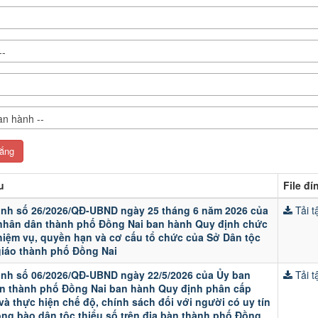
--
an hành --
u
File đ
ịnh số 26/2026/QĐ-UBND ngày 25 tháng 6 năm 2026 của
Tải tậ
nhân dân thành phố Đồng Nai ban hành Quy định chức
hiệm vụ, quyền hạn và cơ cấu tổ chức của Sở Dân tộc
giáo thành phố Đồng Nai
ịnh số 06/2026/QĐ-UBND ngày 22/5/2026 của Ủy ban
Tải tậ
n thành phố Đồng Nai ban hành Quy định phân cấp
và thực hiện chế độ, chính sách đối với người có uy tín
ồng bào dân tộc thiểu số trên địa bàn thành phố Đồng