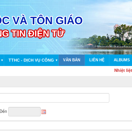
TTHC - DỊCH VỤ CÔNG
VĂN BẢN
LIÊN HỆ
ALBUMS
▼
▼
Nhiệt liệt ch
Đến