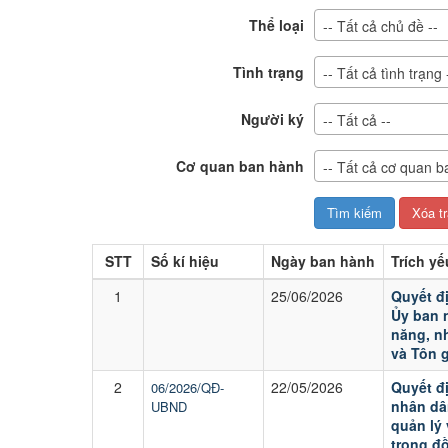
Thể loại
-- Tất cả chủ đề --
Tình trạng
-- Tất cả tình trạng 
Người ký
-- Tất cả --
Cơ quan ban hành
-- Tất cả cơ quan b
Văn
STT
Số kí hiệu
Ngày ban hành
Trích yế
bản
1
25/06/2026
Quyết đ
Ủy ban 
năng, n
và Tôn 
2
22/05/2026
Quyết đ
06/2026/QĐ-
nhân dâ
UBND
quản lý 
trong đ