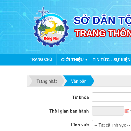
TRANG CHỦ
GIỚI THIỆU
TIN TỨC - SỰ KIỆN
▼
Trang nhất
Văn bản
Từ khóa
Thời gian ban hành
Lĩnh vực
-- Tất cả lĩnh vực --