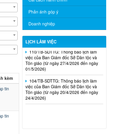
19/6/2026)
Phản ánh góp ý
01/TB-SDTTG: Thông báo lịch làm việc
của Ban Giám đốc Sở Dân tộc và Tôn
Doanh nghiệp
giáo (từ ngày 04/5/2026 đến ngày
08/5/2026)
LỊCH LÀM VIỆC
110/TB-SDTTG: Thông báo lịch làm
việc của Ban Giám đốc Sở Dân tộc và
Tôn giáo (từ ngày 27/4/2026 đến ngày
01/5/2026)
104/TB-SDTTG: Thông báo lịch làm
ính kèm
việc của Ban Giám đốc Sở Dân tộc và
Tôn giáo (từ ngày 20/4/2026 đến ngày
p tin
24/4/2026)
Nghị định số 265/2026/NĐ-CP ngày
01/7/2026; Nghị định số 266/2026/NĐ-
CP ngày 01/7/2026
p tin
Thông báo kết quả lựa chọn tổ chức
hành nghề đấu giá tài sản