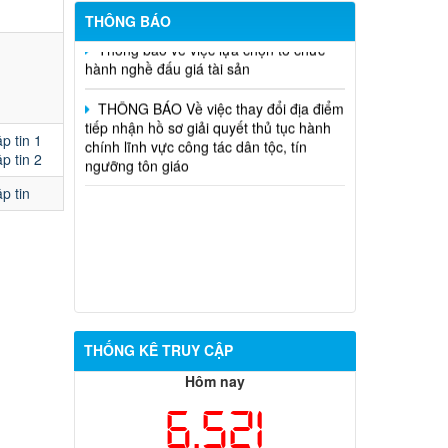
THÔNG BÁO
Thông báo về việc lựa chọn tổ chức
hành nghề đấu giá tài sản
THÔNG BÁO Về việc thay đổi địa điểm
tiếp nhận hồ sơ giải quyết thủ tục hành
chính lĩnh vực công tác dân tộc, tín
p tin 1
ngưỡng tôn giáo
p tin 2
p tin
THỐNG KÊ TRUY CẬP
Hôm nay
6,521