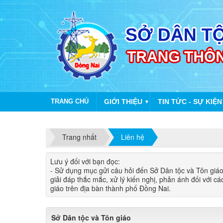
TRANG CHỦ
GIỚI THIỆU
TIN TỨC - SỰ KIỆN
▼
Trang nhất
Liên hệ
Lưu ý đối với bạn đọc​:
- Sử dụng mục gửi câu hỏi đến Sở Dân tộc và Tôn giáo
giải đáp thắc mắc, xử lý kiến nghị, phản ánh đối với c
giáo trên địa bàn thành phố Đồng Nai.
Sở Dân tộc và Tôn giáo