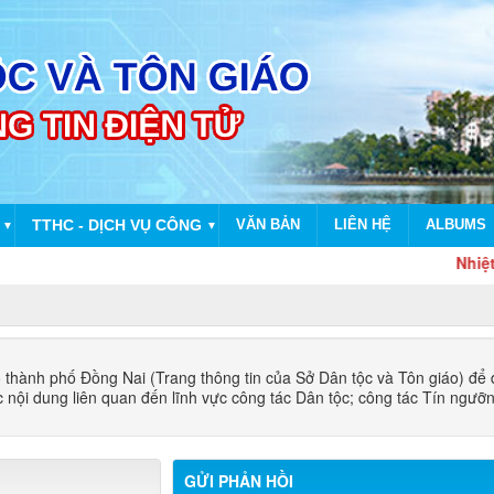
TTHC - DỊCH VỤ CÔNG
VĂN BẢN
LIÊN HỆ
ALBUMS
▼
▼
Nhiệt liệ
 thành phố Đồng Nai (Trang thông tin của Sở Dân tộc và Tôn giáo) để
ác nội dung liên quan đến lĩnh vực công tác Dân tộc; công tác Tín ngưỡ
GỬI PHẢN HỒI