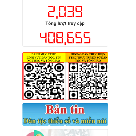
2,039
Tổng lượt truy cập
408,655