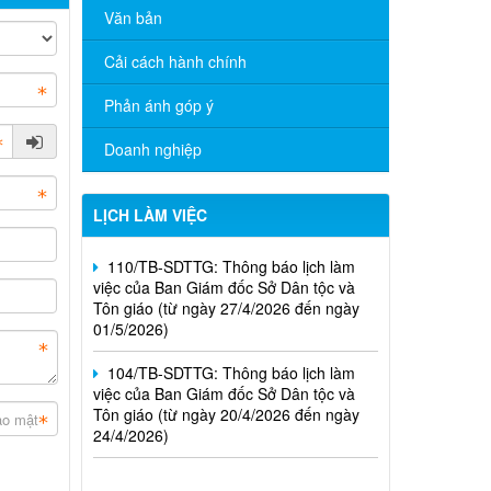
Văn bản
59/TB-SDTTG: Thông báo lịch làm việc
của Ban Giám đốc Sở Dân tộc và Tôn
Cải cách hành chính
giáo (từ ngày 15/6/2026 đến ngày
19/6/2026)
Phản ánh góp ý
01/TB-SDTTG: Thông báo lịch làm việc
Doanh nghiệp
của Ban Giám đốc Sở Dân tộc và Tôn
giáo (từ ngày 04/5/2026 đến ngày
08/5/2026)
LỊCH LÀM VIỆC
110/TB-SDTTG: Thông báo lịch làm
việc của Ban Giám đốc Sở Dân tộc và
Tôn giáo (từ ngày 27/4/2026 đến ngày
01/5/2026)
104/TB-SDTTG: Thông báo lịch làm
việc của Ban Giám đốc Sở Dân tộc và
Tôn giáo (từ ngày 20/4/2026 đến ngày
24/4/2026)
Nghị định số 265/2026/NĐ-CP ngày
01/7/2026; Nghị định số 266/2026/NĐ-