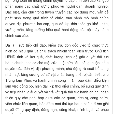
bộ trong toàn hệ thống chính quyền từ cấp tỉnh đến cấp xã, góp
phần nâng cao chất lượng phục vụ người dân, doanh nghiệp.
Đặc biệt, cần chú trọng tuyên truyền các nội dung mới, vấn đề
phát sinh trong quá trình tổ chức, vận hành mô hình chính
quyền địa phương hai cấp, qua đó kịp thời tháo gỡ khó khăn,
vướng mắc, tăng cường hiệu quả hoạt động của bộ máy hành
chính các cấp.
Ba là
: Trực tiếp chỉ đạo, kiểm tra, đôn đốc việc tổ chức thực
hiện có hiệu quả và chịu trách nhiệm toàn diện trước Chủ tịch
UBND tỉnh về kết quả, chất lượng, tiến độ giải quyết thủ tục
hành chính theo cơ chế một cửa, một cửa liên thông thuộc thẩm
quyền của đơn vị, địa phương mình; chủ động rà soát bổ sung
nhân sự, tăng cường cơ sở vật chất, trang thiết bị cần thiết cho
Trung tâm Phục vụ hành chính công nhằm bảo đảm điều kiện
làm việc đồng bộ, hiện đại; kịp thời điều chỉnh, bổ sung quy định
về tiếp nhận, giải quyết và trả kết quả thủ tục hành chính, hoàn
thiện quy chế phối hợp giữa các cơ quan, đơn vị, công chức,
viên chức liên quan, bảo đảm mọi thủ tục hành chính được giải
quyết đúng quy định, đúng hạn, công khai, minh bạch và phục