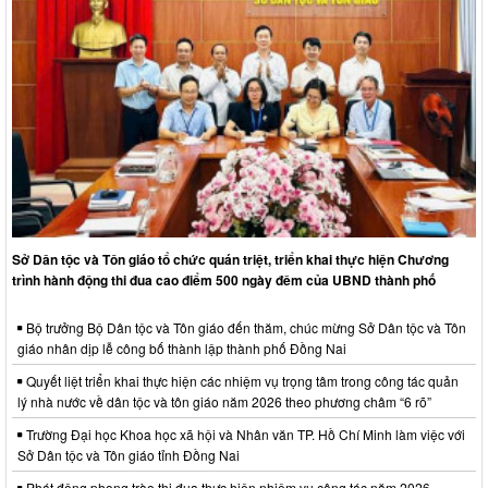
Sở Dân tộc và Tôn giáo tổ chức quán triệt, triển khai thực hiện Chương
trình hành động thi đua cao điểm 500 ngày đêm của UBND thành phố
Bộ trưởng Bộ Dân tộc và Tôn giáo đến thăm, chúc mừng Sở Dân tộc và Tôn
giáo nhân dịp lễ công bố thành lập thành phố Đồng Nai
Quyết liệt triển khai thực hiện các nhiệm vụ trọng tâm trong công tác quản
lý nhà nước về dân tộc và tôn giáo năm 2026 theo phương châm “6 rõ”
Trường Đại học Khoa học xã hội và Nhân văn TP. Hồ Chí Minh làm việc với
Sở Dân tộc và Tôn giáo tỉnh Đồng Nai
Phát động phong trào thi đua thực hiện nhiệm vụ công tác năm 2026