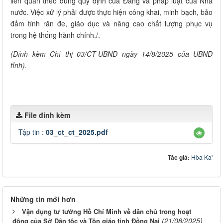
liên quan theo đúng quy định của Đảng và pháp luật của Nhà
nước. Việc xử lý phải được thực hiện công khai, minh bạch, bảo
đảm tính răn đe, giáo dục và nâng cao chất lượng phục vụ
trong hệ thống hành chính./.
(Đính kèm Chỉ thị 03/CT-UBND ngày 14/8/2025 của UBND
tỉnh).
File đính kèm
Tập tin :
03_ct_ct_2025.pdf
Tác giả:
Hòa Ka'
Những tin mới hơn
Vận dụng tư tưởng Hồ Chí Minh về dân chủ trong hoạt
(21/08/2025)
động của Sở Dân tộc và Tôn giáo tỉnh Đồng Nai