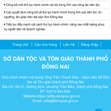
Công bố mới thủ tục hành chính nội bộ trong lĩnh vực công tác dân tộc
Các quyết định công bố về thủ tục hành chính trong lĩnh vực dân tộc, tín
ngưỡng, tôn giáo trên địa bàn tỉnh Đồng Nai
Tiếp tục đẩy mạnh cải cách thủ tục hành chính, nâng cao chất lượng phục
vụ người dân và doanh nghiệp
Trang chủ
Cấu trúc trang
Liên hệ
Đăng nhập
SỞ DÂN TỘC VÀ TÔN GIÁO THÀNH PHỐ
ĐỒNG NAI
Chịu trách nhiệm nội dung: Ông Trần Thanh Hòa - Giám đốc Sở Dân
tộc và Tôn giáo thành phố Đồng Nai
Địa chỉ: Số 01, đường 30/4, phường Trấn Biên, thành phố Đồng Nai
ĐT: 02513.843.836
Website:https://sdttg.dongnai.gov.vn
Email: sdttg@dongnai.gov.vn​