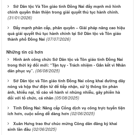
Sở Dân tộc Và Tôn giáo tỉnh Đồng Nai đẩy mạnh mô hình
chính quyền thân thiện trong giải quyết thủ tục hành chính.
(31/01/2026)
Đẩy mạnh phân cấp, phân quyền – Giải pháp nâng cao hiệu
quả giải quyết thủ tục hành chính tại Sở Dân tộc và Tôn giáo
(07/07/2026)
thành phố Đồng Nai
Những tin cũ hơn
Hình ảnh công chức Sở Dân tộc và Tôn giáo tỉnh Đồng Nai
trong thời kỳ đổi mới: “Tận tụy - Trách nhiệm - Gắn kết vì Nhân
(06/08/2025)
dân phục vụ”.
Sở Dân tộc và Tôn giáo tỉnh Đồng Nai công khai đường dây
nóng và hộp thư điện tử để tiếp nhận, xử lý thông tin phản
ánh, khiếu nại, tố cáo về hành vi nhũng nhiễu, gây phiền hà
(05/08/2025)
đối với tổ chức, cá nhân
Tỉnh Đồng Nai: Nâng cấp Cổng dịch vụ công trực tuyến tiện
(02/06/2025)
ích hơn, cuộc sống dễ dàng hơn
Xuân Hưng trao thư chúc mừng Công dân đăng ký khai
(02/06/2025)
sinh lần đầu