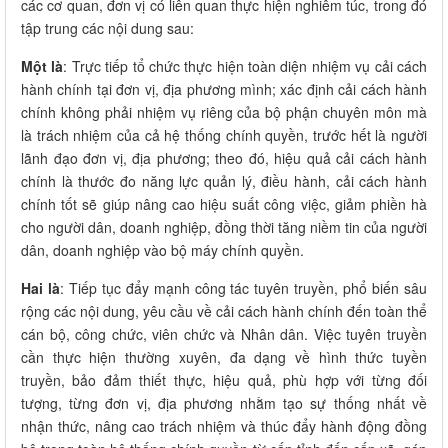
các cơ quan, đơn vị có liên quan thực hiện nghiêm túc, trong đó
tập trung các nội dung sau:
Một là
: Trực tiếp tổ chức thực hiện toàn diện nhiệm vụ cải cách
hành chính tại đơn vị, địa phương mình; xác định cải cách hành
chính không phải nhiệm vụ riêng của bộ phận chuyên môn mà
là trách nhiệm của cả hệ thống chính quyền, trước hết là người
lãnh đạo đơn vị, địa phương; theo đó, hiệu quả cải cách hành
chính là thước đo năng lực quản lý, điều hành, cải cách hành
chính tốt sẽ giúp nâng cao hiệu suất công việc, giảm phiền hà
cho người dân, doanh nghiệp, đồng thời tăng niềm tin của người
dân, doanh nghiệp vào bộ máy chính quyền.
Hai là
: Tiếp tục đẩy mạnh công tác tuyên truyền, phổ biến sâu
rộng các nội dung, yêu cầu về cải cách hành chính đến toàn thể
cán bộ, công chức, viên chức và Nhân dân. Việc tuyên truyền
cần thực hiện thường xuyên, đa dạng về hình thức tuyền
truyền, bảo đảm thiết thực, hiệu quả, phù hợp với từng đối
tượng, từng đơn vị, địa phương nhằm tạo sự thống nhất về
nhận thức, nâng cao trách nhiệm và thúc đẩy hành động đồng