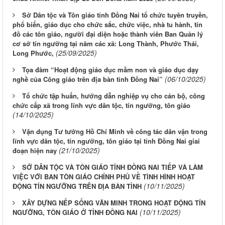
Sở Dân tộc và Tôn giáo tỉnh Đồng Nai tổ chức tuyên truyền,
phổ biến, giáo dục cho chức sắc, chức việc, nhà tu hành, tín
đồ các tôn giáo, người đại diện hoặc thành viên Ban Quản lý
cơ sở tín ngưỡng tại năm các xã: Long Thành, Phước Thái,
(25/09/2025)
Long Phước,
Tọa đàm “Hoạt động giáo dục mầm non và giáo dục dạy
(06/10/2025)
nghề của Công giáo trên địa bàn tỉnh Đồng Nai”
Tổ chức tập huấn, hướng dẫn nghiệp vụ cho cán bộ, công
chức cấp xã trong lĩnh vực dân tộc, tín ngưỡng, tôn giáo
(14/10/2025)
Vận dụng Tư tưởng Hồ Chí Minh về công tác dân vận trong
lĩnh vực dân tộc, tín ngưỡng, tôn giáo tại tỉnh Đồng Nai giai
(21/10/2025)
đoạn hiện nay
SỞ DÂN TỘC VÀ TÔN GIÁO TỈNH ĐỒNG NAI TIẾP VÀ LÀM
VIỆC VỚI BAN TÔN GIÁO CHÍNH PHỦ VỀ TÌNH HÌNH HOẠT
(10/11/2025)
ĐỘNG TÍN NGƯỠNG TRÊN ĐỊA BÀN TỈNH
XÂY DỰNG NẾP SỐNG VĂN MINH TRONG HOẠT ĐỘNG TÍN
(10/11/2025)
NGƯỠNG, TÔN GIÁO Ở TỈNH ĐỒNG NAI