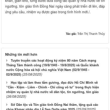
khăn, gian khổ, từng bước đưa công tác quản lý nhà nước về tín
ngưỡng, tôn giáo tỉnh Đồng Nai ngày càng phát triển đi lên, đáp
ứng yêu cầu, nhiệm vụ được giao trong tình hình mới./.
Tác giả:
Trần Thị Thanh Thủy
Những tin mới hơn
Tuyên truyền các hoạt động kỷ niệm 80 năm Cách mạng
Tháng Tám thành công (19/8/1945 - 19/8/2025) và Quốc khánh
nước Cộng hòa xã hội chủ nghĩa Việt Nam (02/9/1945 -
(25/08/2025)
02/9/2025)
Học tập và làm theo tấm gương, đạo đức Hồ Chí Minh về
“Cần - Kiệm - Liêm - Chính - Chí công vô tư” trong thực hiện
nhiệm vụ quản lý nhà nước về dân tộc, tín ngưỡng, tôn giáo
(26/08/2025)
Sở Dân tộc và Tôn giáo tỉnh Đồng Nai thăm, tặng quà các
(25/09/2025)
chùa Khmer nhân dịp Lễ Sen Dolta năm 2025