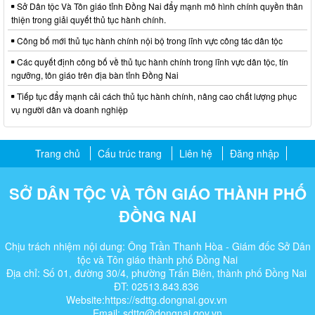
Sở Dân tộc Và Tôn giáo tỉnh Đồng Nai đẩy mạnh mô hình chính quyền thân
thiện trong giải quyết thủ tục hành chính.
Công bố mới thủ tục hành chính nội bộ trong lĩnh vực công tác dân tộc
Các quyết định công bố về thủ tục hành chính trong lĩnh vực dân tộc, tín
ngưỡng, tôn giáo trên địa bàn tỉnh Đồng Nai
Tiếp tục đẩy mạnh cải cách thủ tục hành chính, nâng cao chất lượng phục
vụ người dân và doanh nghiệp
Trang chủ
Cấu trúc trang
Liên hệ
Đăng nhập
SỞ DÂN TỘC VÀ TÔN GIÁO THÀNH PHỐ
ĐỒNG NAI
Chịu trách nhiệm nội dung: Ông Trần Thanh Hòa - Giám đốc Sở Dân
tộc và Tôn giáo thành phố Đồng Nai
Địa chỉ: Số 01, đường 30/4, phường Trấn Biên, thành phố Đồng Nai
ĐT: 02513.843.836
Website:https://sdttg.dongnai.gov.vn
Email: sdttg@dongnai.gov.vn​