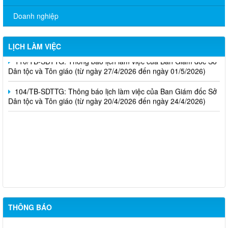
Dân tộc và Tôn giáo (từ ngày 15/6/2026 đến ngày 19/6/2026)
Doanh nghiệp
01/TB-SDTTG: Thông báo lịch làm việc của Ban Giám đốc Sở
Dân tộc và Tôn giáo (từ ngày 04/5/2026 đến ngày 08/5/2026)
LỊCH LÀM VIỆC
110/TB-SDTTG: Thông báo lịch làm việc của Ban Giám đốc Sở
Dân tộc và Tôn giáo (từ ngày 27/4/2026 đến ngày 01/5/2026)
104/TB-SDTTG: Thông báo lịch làm việc của Ban Giám đốc Sở
Dân tộc và Tôn giáo (từ ngày 20/4/2026 đến ngày 24/4/2026)
Nghị định số 265/2026/NĐ-CP ngày 01/7/2026; Nghị định số
266/2026/NĐ-CP ngày 01/7/2026
Thông báo kết quả lựa chọn tổ chức hành nghề đấu giá tài sản
THÔNG BÁO
Thông báo về việc lựa chọn tổ chức hành nghề đấu giá tài sản