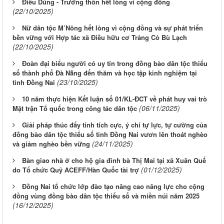
Điểu Dũng - Trưởng thôn hết lòng vì cộng đồng
(22/10/2025)
Nữ dân tộc M’Nông hết lòng vì cộng đồng và sự phát triển
bền vững với Hợp tác xã Điều hữu cơ Trảng Cỏ Bù Lạch
(22/10/2025)
Đoàn đại biểu người có uy tín trong đồng bào dân tộc thiểu
số thành phố Đà Nẵng đến thăm và học tập kinh nghiệm tại
(23/10/2025)
tỉnh Đồng Nai
10 năm thực hiện Kết luận số 01/KL-ĐCT về phát huy vai trò
(06/11/2025)
Mặt trận Tổ quốc trong công tác dân tộc
Giải pháp thúc đẩy tính tích cực, ý chí tự lực, tự cường của
đồng bào dân tộc thiểu số tỉnh Đồng Nai vươn lên thoát nghèo
(24/11/2025)
và giảm nghèo bền vững
Bàn giao nhà ở cho hộ gia đình bà Thị Mai tại xã Xuân Quế
(01/12/2025)
do Tổ chức Quỹ ACEFF/Hàn Quốc tài trợ
Đồng Nai tổ chức lớp đào tạo nâng cao năng lực cho cộng
đồng vùng đồng bào dân tộc thiểu số và miền núi năm 2025
(16/12/2025)