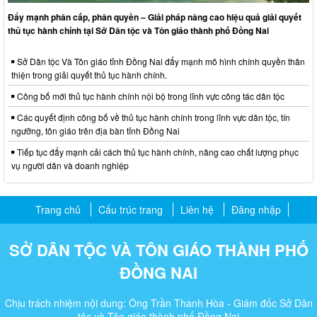
Đẩy mạnh phân cấp, phân quyền – Giải pháp nâng cao hiệu quả giải quyết
thủ tục hành chính tại Sở Dân tộc và Tôn giáo thành phố Đồng Nai
Sở Dân tộc Và Tôn giáo tỉnh Đồng Nai đẩy mạnh mô hình chính quyền thân
thiện trong giải quyết thủ tục hành chính.
Công bố mới thủ tục hành chính nội bộ trong lĩnh vực công tác dân tộc
Các quyết định công bố về thủ tục hành chính trong lĩnh vực dân tộc, tín
ngưỡng, tôn giáo trên địa bàn tỉnh Đồng Nai
Tiếp tục đẩy mạnh cải cách thủ tục hành chính, nâng cao chất lượng phục
vụ người dân và doanh nghiệp
Trang chủ
Cấu trúc trang
Liên hệ
Đăng nhập
SỞ DÂN TỘC VÀ TÔN GIÁO THÀNH PHỐ
ĐỒNG NAI
Chịu trách nhiệm nội dung: Ông Trần Thanh Hòa - Giám đốc Sở Dân
tộc và Tôn giáo thành phố Đồng Nai