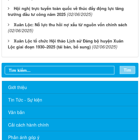
Hội nghị trực tuyến toàn quốc về thúc đẩy động lực tăng
(02/06/2025)
trưởng đầu tư công năm 2025
Xuân Lộc: Nỗ lực thu hồi nợ xấu từ nguồn vốn chính sách
(02/06/2025)
Xuân Lộc tổ chức Hội thảo Lịch sử Đảng bộ huyện Xuân
(02/06/2025)
Lộc giai đoạn 1930–2025 (tái bản, bổ sung)
Tìm
Giới thiệu
Tin Tức - Sự kiện
Văn bản
Cải cách hành chính
59/TB-SDTTG: Thông báo lịch làm việc của Ban Giám đốc Sở
Phản ánh góp ý