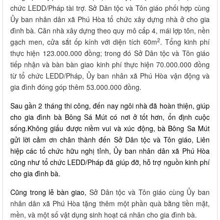
chức LEDD/Pháp tài trợ. Sở Dân tộc và Tôn giáo phối hợp cùng
Ủy ban nhân dân xã Phú Hòa tổ chức xây dựng nhà ở cho gia
đình bà. Căn nhà xây dựng theo quy mô cấp 4, mái lợp tôn, nền
2
gạch men, cửa sắt ốp kính với diện tích 60m
. Tổng kinh phí
thực hiện 123.000.000 đồng; trong đó Sở Dân tộc và Tôn giáo
tiếp nhận và bàn bàn giao kinh phí thực hiện 70.000.000 đồng
từ tổ chức LEDD/Pháp, Ủy ban nhân xã Phú Hòa vận động và
gia đình đóng góp thêm 53.000.000 đồng.
Sau gần 2 tháng thi công, đến nay ngôi nhà đã hoàn thiện, giúp
cho gia đình bà Bông Sá Mút có nơi ở tốt hơn, ổn định cuộc
sống.Không giấu được niềm vui và xúc động, bà Bông Sa Mút
gửi lời cảm ơn chân thành đến Sở Dân tộc và Tôn giáo, Liên
hiệp các tổ chức hữu nghị tỉnh, Ủy ban nhân dân xã Phú Hòa
cũng như tổ chức LEDD/Pháp đã giúp đỡ, hỗ trợ nguồn kinh phí
cho gia đình bà.
Cũng trong lễ bàn giao,
Sở Dân tộc và Tôn giáo cùng Ủy ban
nhân dân xã Phú Hòa tặng thêm một phần quà bằng tiền mặt,
mền, và một số vật dụng sinh hoạt cá nhân cho gia đình bà.