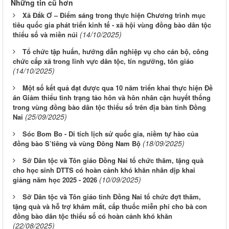
Những tin cũ hơn
Xã Đắk Ơ – Điểm sáng trong thực hiện Chương trình mục
tiêu quốc gia phát triển kinh tế - xã hội vùng đồng bào dân tộc
(14/10/2025)
thiểu số và miền núi
Tổ chức tập huấn, hướng dẫn nghiệp vụ cho cán bộ, công
chức cấp xã trong lĩnh vực dân tộc, tín ngưỡng, tôn giáo
(14/10/2025)
Một số kết quả đạt được qua 10 năm triển khai thực hiện Đề
án Giảm thiểu tình trạng tảo hôn và hôn nhân cận huyết thống
trong vùng đồng bào dân tộc thiểu số trên địa bàn tỉnh Đồng
(25/09/2025)
Nai
Sóc Bom Bo - Di tích lịch sử quốc gia, niềm tự hào của
(18/09/2025)
đồng bào S’tiêng và vùng Đông Nam Bộ
Sở Dân tộc và Tôn giáo Đồng Nai tổ chức thăm, tặng quà
cho học sinh DTTS có hoàn cảnh khó khăn nhân dịp khai
(10/09/2025)
giảng năm học 2025 - 2026
Sở Dân tộc và Tôn giáo tỉnh Đồng Nai tổ chức đợt thăm,
tặng quà và hỗ trợ khám mắt, cấp thuốc miễn phí cho bà con
đồng bào dân tộc thiểu số có hoàn cảnh khó khăn
(22/08/2025)