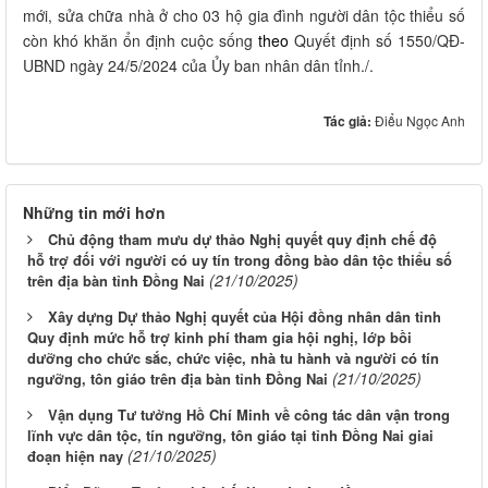
mới, sửa chữa nhà ở cho 03 hộ gia đình người dân tộc thiểu số
còn khó khăn ổn định cuộc sống
theo
Quyết định số 1550/QĐ-
UBND ngày 24/5/2024 của Ủy ban nhân dân tỉnh./.
Tác giả:
Điểu Ngọc Anh
Những tin mới hơn
Chủ động tham mưu dự thảo Nghị quyết quy định chế độ
hỗ trợ đối với người có uy tín trong đồng bào dân tộc thiểu số
(21/10/2025)
trên địa bàn tỉnh Đồng Nai
Xây dựng Dự thảo Nghị quyết của Hội đồng nhân dân tỉnh
Quy định mức hỗ trợ kinh phí tham gia hội nghị, lớp bồi
dưỡng cho chức sắc, chức việc, nhà tu hành và người có tín
(21/10/2025)
ngưỡng, tôn giáo trên địa bàn tỉnh Đồng Nai
Vận dụng Tư tưởng Hồ Chí Minh về công tác dân vận trong
lĩnh vực dân tộc, tín ngưỡng, tôn giáo tại tỉnh Đồng Nai giai
(21/10/2025)
đoạn hiện nay