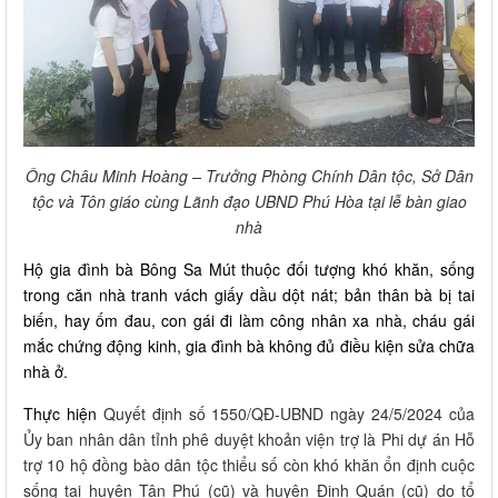
Ông Châu Minh Hoàng – Trưởng Phòng Chính Dân tộc, Sở Dân
tộc và Tôn giáo cùng Lãnh đạo UBND Phú Hòa tại lễ bàn giao
nhà
Hộ gia đình bà Bông Sa Mút thuộc đối tượng khó khăn, sống
trong căn nhà tranh vách giấy dầu dột nát; bản thân bà bị tai
biến, hay ốm đau, con gái đi làm công nhân xa nhà, cháu gái
mắc chứng động kinh, gia đình bà không đủ điều kiện sửa chữa
nhà ở.
Thực hiện
Quyết định số 1550/QĐ-UBND ngày 24/5/2024 của
Ủy ban nhân dân tỉnh phê duyệt khoản viện trợ là Phi dự án Hỗ
trợ 10 hộ đồng bào dân tộc thiểu số còn khó khăn ổn định cuộc
sống tại huyện Tân Phú (cũ) và huyện Định Quán (cũ) do tổ