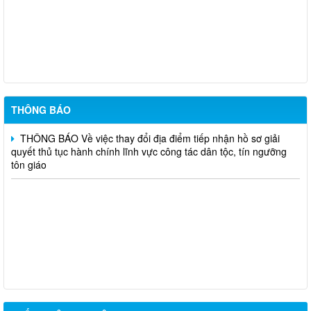
Nghị định số 265/2026/NĐ-CP ngày 01/7/2026; Nghị định số
266/2026/NĐ-CP ngày 01/7/2026
Thông báo kết quả lựa chọn tổ chức hành nghề đấu giá tài sản
Thông báo về việc lựa chọn tổ chức hành nghề đấu giá tài sản
THÔNG BÁO
THÔNG BÁO Về việc thay đổi địa điểm tiếp nhận hồ sơ giải
quyết thủ tục hành chính lĩnh vực công tác dân tộc, tín ngưỡng
tôn giáo