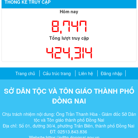
THỐNG KÊ TRUY CẬP
Hôm nay
8,747
Tổng lượt truy cập
424,314
Trang chủ
Cấu trúc trang
Liên hệ
Đăng nhập
SỞ DÂN TỘC VÀ TÔN GIÁO THÀNH PHỐ
ĐỒNG NAI
Chịu trách nhiệm nội dung: Ông Trần Thanh Hòa - Giám đốc Sở Dân
tộc và Tôn giáo thành phố Đồng Nai
Địa chỉ: Số 01, đường 30/4, phường Trấn Biên, thành phố Đồng Nai
ĐT: 02513.843.836
Website:https://sdttg.dongnai.gov.vn