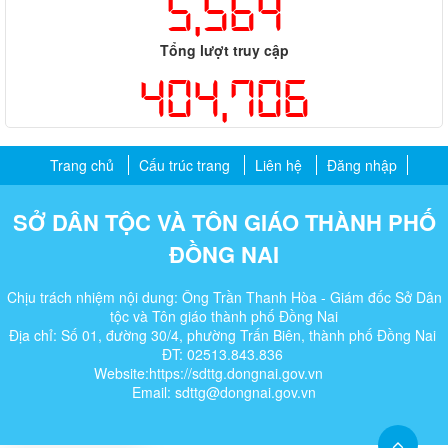
5,564
Tổng lượt truy cập
404,706
Trang chủ
Cấu trúc trang
Liên hệ
Đăng nhập
SỞ DÂN TỘC VÀ TÔN GIÁO THÀNH PHỐ
ĐỒNG NAI
Chịu trách nhiệm nội dung: Ông Trần Thanh Hòa - Giám đốc Sở Dân
tộc và Tôn giáo thành phố Đồng Nai
Địa chỉ: Số 01, đường 30/4, phường Trấn Biên, thành phố Đồng Nai
ĐT: 02513.843.836
Website:https://sdttg.dongnai.gov.vn
Email: sdttg@dongnai.gov.vn​