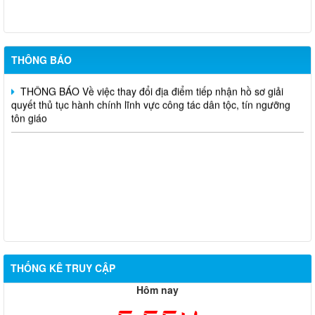
266/2026/NĐ-CP ngày 01/7/2026
Thông báo kết quả lựa chọn tổ chức hành nghề đấu giá tài sản
Thông báo về việc lựa chọn tổ chức hành nghề đấu giá tài sản
THÔNG BÁO
THÔNG BÁO Về việc thay đổi địa điểm tiếp nhận hồ sơ giải
quyết thủ tục hành chính lĩnh vực công tác dân tộc, tín ngưỡng
tôn giáo
THỐNG KÊ TRUY CẬP
Hôm nay