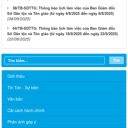
38/TB-SDTTG: Thông báo lịch làm việc của Ban Giám đốc
Sở Dân tộc và Tôn giáo (từ ngày 4/8/2025 đến ngày 8/8/2025)
(08/09/2025)
64/TB-SDTTG: Thông báo lịch làm việc của Ban Giám đốc
Sở Dân tộc và Tôn giáo (từ ngày 18/8/2025 đến ngày 22/8/2025)
(20/08/2025)
Tìm
Giới thiệu
Tin Tức - Sự kiện
Văn bản
Cải cách hành chính
59/TB-SDTTG: Thông báo lịch làm việc của Ban Giám đốc Sở
Phản ánh góp ý
Dân tộc và Tôn giáo (từ ngày 15/6/2026 đến ngày 19/6/2026)