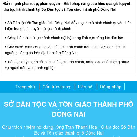
Đẩy mạnh phân cấp, phân quyền – Giải pháp nâng cao hiệu quả giải quyết
thủ tục hành chính tại Sở Dân tộc và Tôn giáo thành phố Đồng Nai
Sở Dân tộc Và Tôn giáo tỉnh Đồng Nai đẩy mạnh mô hình chính quyền thân
thiện trong giải quyết thủ tục hành chính.
Công bố mới thủ tục hành chính nội bộ trong lĩnh vực công tác dân tộc
Các quyết định công bố về thủ tục hành chính trong lĩnh vực dân tộc, tín
ngưỡng, tôn giáo trên địa bàn tỉnh Đồng Nai
Tiếp tục đẩy mạnh cải cách thủ tục hành chính, nâng cao chất lượng phục
vụ người dân và doanh nghiệp
Trang chủ
Cấu trúc trang
Liên hệ
Đăng nhập
SỞ DÂN TỘC VÀ TÔN GIÁO THÀNH PHỐ
ĐỒNG NAI
Chịu trách nhiệm nội dung: Ông Trần Thanh Hòa - Giám đốc Sở Dân
tộc và Tôn giáo thành phố Đồng Nai