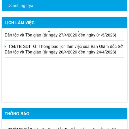
Doanh nghiệp
01/TB-SDTTG: Thông báo lịch làm việc của Ban Giám đốc Sở
Dân tộc và Tôn giáo (từ ngày 04/5/2026 đến ngày 08/5/2026)
LỊCH LÀM VIỆC
110/TB-SDTTG: Thông báo lịch làm việc của Ban Giám đốc Sở
Dân tộc và Tôn giáo (từ ngày 27/4/2026 đến ngày 01/5/2026)
104/TB-SDTTG: Thông báo lịch làm việc của Ban Giám đốc Sở
Dân tộc và Tôn giáo (từ ngày 20/4/2026 đến ngày 24/4/2026)
Nghị định số 265/2026/NĐ-CP ngày 01/7/2026; Nghị định số
266/2026/NĐ-CP ngày 01/7/2026
Thông báo kết quả lựa chọn tổ chức hành nghề đấu giá tài sản
THÔNG BÁO
Thông báo về việc lựa chọn tổ chức hành nghề đấu giá tài sản
THÔNG BÁO Về việc thay đổi địa điểm tiếp nhận hồ sơ giải