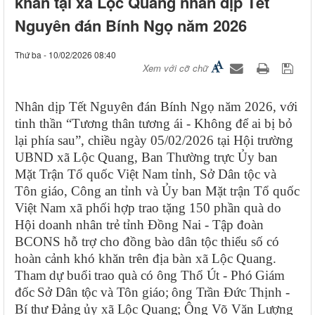
khăn tại xã Lộc Quang nhân dịp Tết
Nguyên đán Bính Ngọ năm 2026
Thứ ba - 10/02/2026 08:40
Xem với cỡ chữ
Nhân dịp Tết Nguyên đán Bính Ngọ năm 2026, với
tinh thần “Tương thân tương ái - Không để ai bị bỏ
lại phía sau”, chiều ngày 05/02/2026 tại Hội trường
UBND xã Lộc Quang, Ban Thường trực Ủy ban
Mặt Trận Tổ quốc Việt Nam tỉnh, Sở Dân tộc và
Tôn giáo, Công an tỉnh và Ủy ban Mặt trận Tổ quốc
Việt Nam xã phối hợp trao tặng 150 phần quà do
Hội doanh nhân trẻ tỉnh Đồng Nai - Tập đoàn
BCONS hỗ trợ cho đồng bào dân tộc thiểu số có
hoàn cảnh khó khăn trên địa bàn xã Lộc Quang.
Tham dự buổi trao quà có ông Thổ Út - Phó Giám
đốc Sở Dân tộc và Tôn giáo; ông Trần Đức Thịnh -
Bí thư Đảng ủy xã Lộc Quang; Ông Võ Văn Lượng