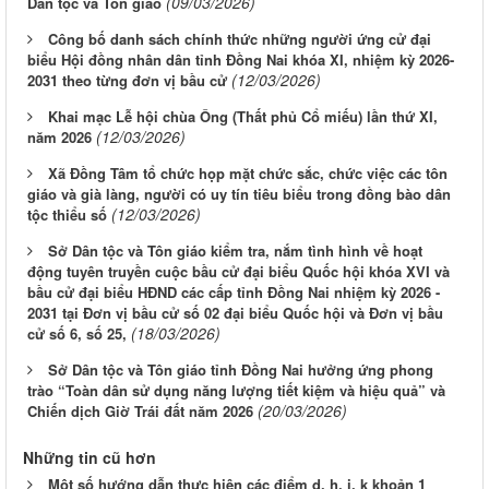
(09/03/2026)
Dân tộc và Tôn giáo
Công bố danh sách chính thức những người ứng cử đại
biểu Hội đồng nhân dân tỉnh Đồng Nai khóa XI, nhiệm kỳ 2026-
(12/03/2026)
2031 theo từng đơn vị bầu cử
Khai mạc Lễ hội chùa Ông (Thất phủ Cổ miếu) lần thứ XI,
(12/03/2026)
năm 2026
Xã Đồng Tâm tổ chức họp mặt chức sắc, chức việc các tôn
giáo và già làng, người có uy tín tiêu biểu trong đồng bào dân
(12/03/2026)
tộc thiểu số
Sở Dân tộc và Tôn giáo kiểm tra, nắm tình hình về hoạt
động tuyên truyền cuộc bầu cử đại biểu Quốc hội khóa XVI và
bầu cử đại biểu HĐND các cấp tỉnh Đồng Nai nhiệm kỳ 2026 -
2031 tại Đơn vị bầu cử số 02 đại biểu Quốc hội và Đơn vị bầu
(18/03/2026)
cử số 6, số 25,
Sở Dân tộc và Tôn giáo tỉnh Đồng Nai hưởng ứng phong
trào “Toàn dân sử dụng năng lượng tiết kiệm và hiệu quả” và
(20/03/2026)
Chiến dịch Giờ Trái đất năm 2026
Những tin cũ hơn
Một số hướng dẫn thực hiện các điểm d, h, i, k khoản 1