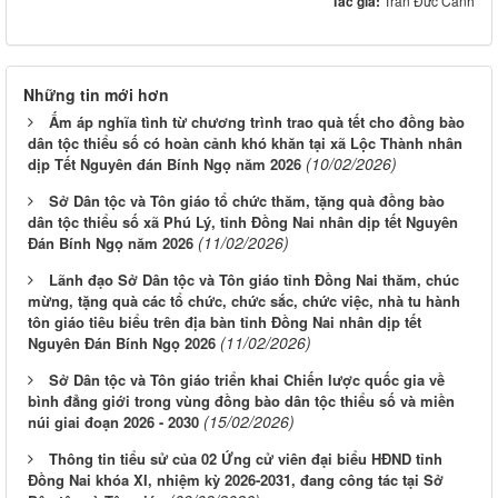
Tác giả:
Trần Đức Cảnh
Những tin mới hơn
Ấm áp nghĩa tình từ chương trình trao quà tết cho đồng bào
dân tộc thiểu số có hoàn cảnh khó khăn tại xã Lộc Thành nhân
(10/02/2026)
dịp Tết Nguyên đán Bính Ngọ năm 2026
Sở Dân tộc và Tôn giáo tổ chức thăm, tặng quà đồng bào
dân tộc thiểu số xã Phú Lý, tỉnh Đồng Nai nhân dịp tết Nguyên
(11/02/2026)
Đán Bính Ngọ năm 2026
Lãnh đạo Sở Dân tộc và Tôn giáo tỉnh Đồng Nai thăm, chúc
mừng, tặng quà các tổ chức, chức sắc, chức việc, nhà tu hành
tôn giáo tiêu biểu trên địa bàn tỉnh Đồng Nai nhân dịp tết
(11/02/2026)
Nguyên Đán Bính Ngọ 2026
Sở Dân tộc và Tôn giáo triển khai Chiến lược quốc gia về
bình đẳng giới trong vùng đồng bào dân tộc thiểu số và miền
(15/02/2026)
núi giai đoạn 2026 - 2030
Thông tin tiểu sử của 02 Ứng cử viên đại biểu HĐND tỉnh
Đồng Nai khóa XI, nhiệm kỳ 2026-2031, đang công tác tại Sở