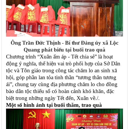
Ông Trần Đức Thịnh - Bí thư Đảng ủy xã Lộc
Quang
phát biểu tại buổi trao quà
Chương trình “Xuân ấm áp - Tết chia sẻ” là hoạt
động ý nghĩa, thể hiện vai trò phối hợp của Sở Dân
tộc và Tôn giáo trong công tác chăm lo an sinh xã
hội, góp phần lan tỏa tinh thần “tương thân tương
ái”, chung tay cùng địa phương chăm lo cho đồng
bào dân tộc thiểu số có hoàn cảnh khó khăn, đặc
biệt trong những ngày Tết đến, Xuân về./.
Một số hình ảnh tại buổi thăm, trao quà