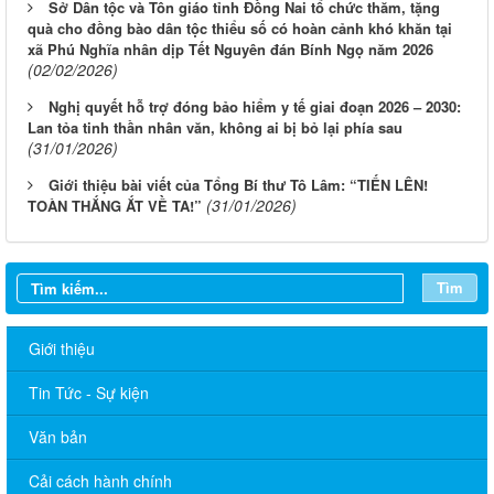
Sở Dân tộc và Tôn giáo tỉnh Đồng Nai tổ chức thăm, tặng
quà cho đồng bào dân tộc thiểu số có hoàn cảnh khó khăn tại
xã Phú Nghĩa nhân dịp Tết Nguyên đán Bính Ngọ năm 2026
(02/02/2026)
Nghị quyết hỗ trợ đóng bảo hiểm y tế giai đoạn 2026 – 2030:
Lan tỏa tinh thần nhân văn, không ai bị bỏ lại phía sau
(31/01/2026)
Giới thiệu bài viết của Tổng Bí thư Tô Lâm: “TIẾN LÊN!
(31/01/2026)
TOÀN THẮNG ẮT VỀ TA!”
Tìm
Giới thiệu
Tin Tức - Sự kiện
Văn bản
Cải cách hành chính
59/TB-SDTTG: Thông báo lịch làm việc của Ban Giám đốc Sở